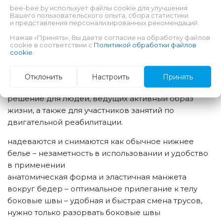
степень недержания мочи: средняя
bee-bee.by использует файлы cookie для улучшения
Вашего пользовательского опыта, сбора статистики
и представления персонализированных рекомендаций.
Каловое недержание: нет
Нажав «Принять», Вы даете согласие на обработку файлов
cookie в соответствии с
Политикой обработки файлов
cookie
.
Основные свойства
Впитывающие трусы Seni Active Normal
Отклонить
Настроить
Принять
одноразового использования – это оптимальное
решение для людей, ведущих активный образ
жизни, а также для участников занятий по
двигательной реабилитации.
надеваются и снимаются как обычное нижнее
белье – незаметность в использовании и удобство
в применении
анатомическая форма и эластичная манжета
вокруг бедер – оптимальное прилегание к телу
боковые швы – удобная и быстрая смена трусов,
нужно только разорвать боковые швы