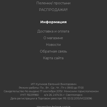
Пеленки/ простыни
РАСПРОДАЖА!!!
Информация
Доставка и оплата
О магазине
Новости
Обратная связь
Карта сайта
ИП Куликов Евгений Викторович
Режим работы:
Пн , Вт , Ср , Чт , Пт c 09:00 до 17:00
Свидетельство No выдано 17 сентября 2015г. Минским горисполкомом
УНП 192291960
а/я 26, 247434 г. Светлогорск
Дата регистрации в Торговом реестре РБ: 02.02.2015/№220096
Настройка файлов cookie