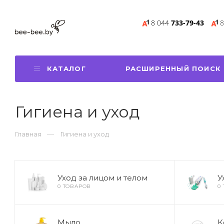
8 044
733-79-43
8
КАТАЛОГ
РАСШИРЕННЫЙ ПОИСК
Гигиена и уход
Главная
Гигиена и уход
Уход за лицом и телом
У
0 ТОВАРОВ
0
Мыло
К