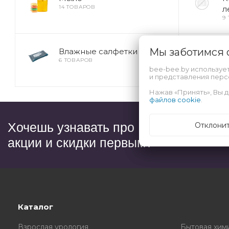
14 ТОВАРОВ
л
9
Мы заботимся
Влажные салфетки
В
6 ТОВАРОВ
п
bee-bee.by используе
4
и представления пер
Нажав «Принять», Вы д
файлов cookie
.
Хочешь узнавать про
Отклони
акции и скидки первым?
Каталог
Взрослая урология
Бытовая хим