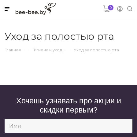
0
я
Уход за полостью рта
Главная
Гигиена и уход
Уход за полостью рта
ки для детей
овары
и
Хочешь узнавать про акции и
скидки первым?