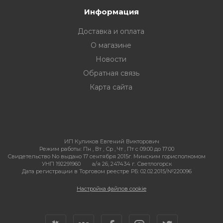
Информация
Доставка и оплата
О магазине
Новости
Обратная связь
Карта сайта
ИП Куликов Евгений Викторович
Режим работы:
Пн , Вт , Ср , Чт , Пт c 09:00 до 17:00
Свидетельство No выдано 17 сентября 2015г. Минским горисполкомом
УНП 192291960
а/я 26, 247434 г. Светлогорск
Дата регистрации в Торговом реестре РБ: 02.02.2015/№220096
Настройка файлов cookie