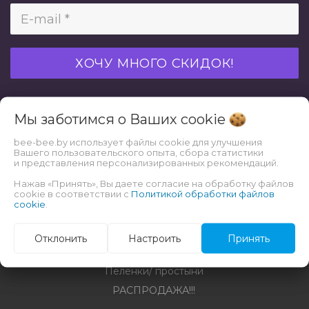
Мы заботимся о Ваших
cookie
bee-bee.by использует файлы cookie для улучшения
Каталог
Вашего пользовательского опыта, сбора статистики
и представления персонализированных рекомендаций.
Взрослая урология
Нажав «Принять», Вы даете согласие на обработку файлов
cookie в соответствии с
Бытовая химия
Политикой обработки файлов
cookie
.
Гигиена и уход
Подгузники/ трусики для детей
Отклонить
Настроить
Принять
Хозяйственные товары
Пеленки/ простыни
РАСПРОДАЖА!!!