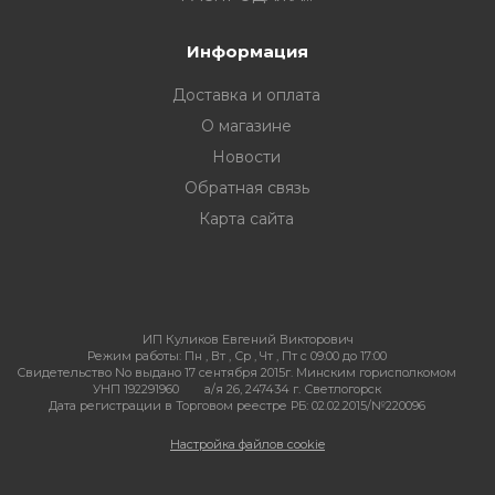
Информация
Доставка и оплата
О магазине
Новости
Обратная связь
Карта сайта
ИП Куликов Евгений Викторович
Режим работы:
Пн , Вт , Ср , Чт , Пт c 09:00 до 17:00
Свидетельство No выдано 17 сентября 2015г. Минским горисполкомом
УНП 192291960
а/я 26, 247434 г. Светлогорск
Дата регистрации в Торговом реестре РБ: 02.02.2015/№220096
Настройка файлов cookie