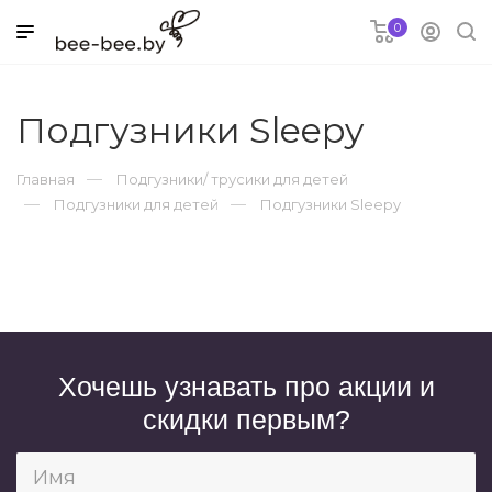
0
я
Подгузники Sleepy
Главная
Подгузники/ трусики для детей
Подгузники для детей
Подгузники Sleepy
ки для детей
овары
и
Хочешь узнавать про акции и
скидки первым?