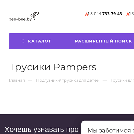
8 044
733-79-43
8
КАТАЛОГ
РАСШИРЕННЫЙ ПОИСК
Трусики Pampers
Главная
Подгузники/ трусики для детей
Трусики дл
Хочешь узнавать про
Мы заботимся