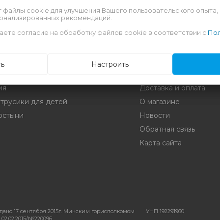
т файлы cookie для улучшения Вашего пользовательского опыта,
сонализированных рекомендаций.
аете согласие на обработку файлов cookie в соответствии с
Пол
ть
Настроить
Информация
ия
Доставка и оплата
 трусики для детей
О магазине
остыни
Новости
Обратная связь
Карта сайта
дано 17 сентября 2015г. Минским горисполкомом
УНП 192291960
 02.02.2015/№220096