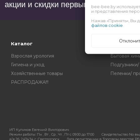
акции и скидки первым?
bee-bee.by используе
и представления пер
Нажав «Принять», Вы д
файлов cookie
.
Отклони
Каталог
Взрослая урология
Бытовая хим
Гигиена и уход
Подгузники/
Хозяйственные товары
Пеленки/ пр
РАСПРОДАЖА!!!
ИП Куликов Евгений Викторович
Режим работы:
Пн , Вт , Ср , Чт , Пт c 09:00 до 17:00
Свидетельство No вы
а/я 26, 247434 г. Светлогорск
Дата регистрации в Торговом реестре РБ: