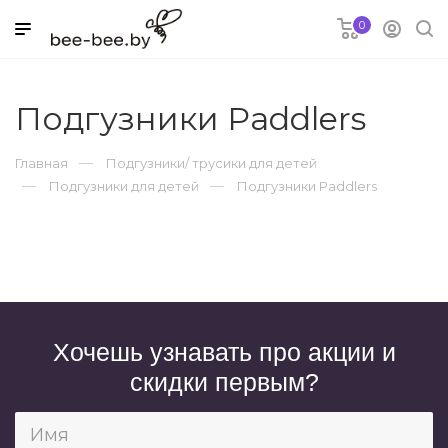
0
я
Подгузники Paddlers
Главная
Подгузники/ трусики для детей
Подгузники для детей
Подгузники Paddlers
ки для детей
овары
и
Хочешь узнавать про акции и
скидки первым?