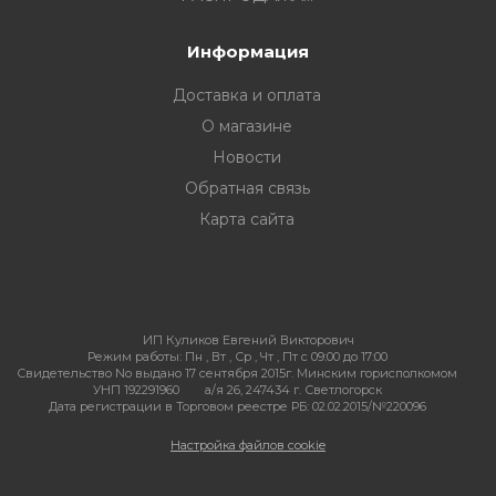
Информация
Доставка и оплата
О магазине
Новости
Обратная связь
Карта сайта
ИП Куликов Евгений Викторович
Режим работы:
Пн , Вт , Ср , Чт , Пт c 09:00 до 17:00
Свидетельство No выдано 17 сентября 2015г. Минским горисполкомом
УНП 192291960
а/я 26, 247434 г. Светлогорск
Дата регистрации в Торговом реестре РБ: 02.02.2015/№220096
Настройка файлов cookie