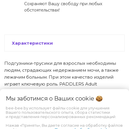
Сохраняют Вашу свободу при любых
обстоятельствах!
Характеристики
Подгузники-трусики для взрослых необходимы
людям, страдающих недержанием мочи, а также
лежачим больным. При этом качество изделий
играет ключевую роль. PADDLERS Adult
предлагает один из лучших вариантов на
Мы заботимся о Ваших
cookie
современном рынке. Наружный слой состоит из
материала, который чудесно пропускает воздух, не
bee-bee.by использует файлы cookie для улучшения
дает размножаться бактериям, минимизирует риск
Вашего пользовательского опыта, сбора статистики
и представления персонализированных рекомендаций.
пролежней. Благодаря эластичной резинке
обеспечивается максимальное прилегание к телу,
Нажав «Принять», Вы даете согласие на обработку файлов