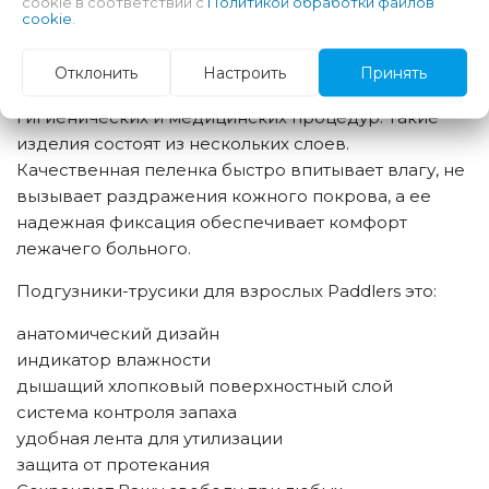
cookie в соответствии с
Политикой обработки файлов
подгузники надежно защищают от протекания
cookie
.
мочи. Одноразовые пеленки для взрослых крайне
необходимы в уходе за людьми, которые не встают
Отклонить
Настроить
Принять
с постели. Также они требуются при ряде
гигиенических и медицинских процедур. Такие
изделия состоят из нескольких слоев.
Качественная пеленка быстро впитывает влагу, не
вызывает раздражения кожного покрова, а ее
надежная фиксация обеспечивает комфорт
лежачего больного.
Подгузники-трусики для взрослых Paddlers это:
анатомический дизайн
индикатор влажности
дышащий хлопковый поверхностный слой
система контроля запаха
удобная лента для утилизации
защита от протекания