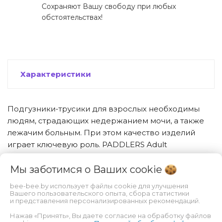
Сохраняют Вашу свободу при любых
обстоятельствах!
Характеристики
Подгузники-трусики для взрослых необходимы
людям, страдающих недержанием мочи, а также
лежачим больным. При этом качество изделий
играет ключевую роль. PADDLERS Adult
предлагает один из лучших вариантов на
Мы заботимся о Ваших
cookie
современном рынке. Наружный слой состоит из
материала, который чудесно пропускает воздух, не
bee-bee.by использует файлы cookie для улучшения
дает размножаться бактериям, минимизирует риск
Вашего пользовательского опыта, сбора статистики
и представления персонализированных рекомендаций.
пролежней. Благодаря эластичной резинке
обеспечивается максимальное прилегание к телу,
Нажав «Принять», Вы даете согласие на обработку файлов