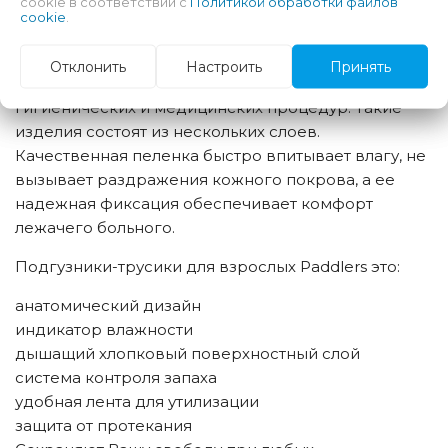
cookie в соответствии с
Политикой обработки файлов
подгузники надежно защищают от протекания
cookie
.
мочи. Одноразовые пеленки для взрослых крайне
необходимы в уходе за людьми, которые не встают
Отклонить
Настроить
Принять
с постели. Также они требуются при ряде
гигиенических и медицинских процедур. Такие
изделия состоят из нескольких слоев.
Качественная пеленка быстро впитывает влагу, не
вызывает раздражения кожного покрова, а ее
надежная фиксация обеспечивает комфорт
лежачего больного.
Подгузники-трусики для взрослых Paddlers это:
анатомический дизайн
индикатор влажности
дышащий хлопковый поверхностный слой
система контроля запаха
удобная лента для утилизации
защита от протекания