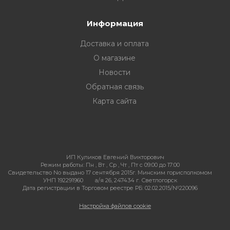
Информация
Доставка и оплата
О магазине
Новости
Обратная связь
Карта сайта
ИП Куликов Евгений Викторович
Режим работы:
Пн , Вт , Ср , Чт , Пт c 09:00 до 17:00
Свидетельство No выдано 17 сентября 2015г. Минским горисполкомом
УНП 192291960
а/я 26, 247434 г. Светлогорск
Дата регистрации в Торговом реестре РБ: 02.02.2015/№220096
Настройка файлов cookie