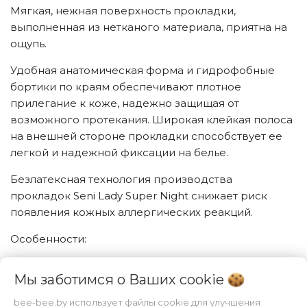
Мягкая, нежная поверхность прокладки,
выполненная из нетканого материала, приятна на
ощупь.
Удобная анатомическая форма и гидрофобные
бортики по краям обеспечивают плотное
прилегание к коже, надежно защищая от
возможного протекания. Широкая клейкая полоса
на внешней стороне прокладки способствует ее
легкой и надежной фиксации на белье.
Безлатексная технология производства
прокладок Seni Lady Super Night снижает риск
появления кожных аллергических реакций.
Особенности:
— для женщин
Мы заботимся о Ваших
cookie
— уровень впитываемости: 7 капель
— впитываемость по методу Ротвелла: 1200 мл
bee-bee.by использует файлы cookie для улучшения