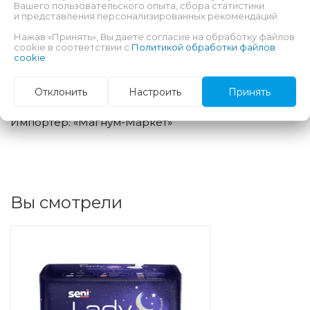
Вашего пользовательского опыта, сбора статистики
— размер: 18×37см
и представления персонализированных рекомендаций.
— количество в упаковке: 12шт
Нажав «Принять», Вы даете согласие на обработку файлов
cookie в соответствии с
Политикой обработки файлов
Страна происхождения: Польша
cookie
.
Изготовитель: TZMO S.A. 87-100 Torun,
Отклонить
Настроить
Принять
ul.Zolkiewskiego, 20/26, Польша
Импортер: «Магнум-Маркет»
Вы смотрели