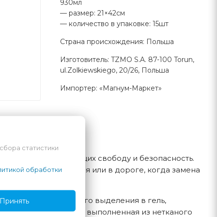
930мл
— размер: 21×42см
— количество в упаковке: 15шт
Страна происхождения: Польша
Изготовитель: TZMO S.A. 87-100 Torun,
ul.Zolkiewskiego, 20/26, Польша
Импортер: «Магнум-Маркет»
 сбора статистики
ести у женщин, ценящих свободу и безопасность.
также в ночное время или в дороге, когда замена
итикой обработки
рбент, преобразующего выделения в гель,
Принять
ерхность прокладки, выполненная из нетканого