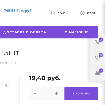
т
-
795.56 бел. руб.
ПОИСК
ВХОД
ДОСТАВКА И ОПЛАТА
О МАГАЗИНЕ
0
 15шт
0
пель) 15шт
0
19,40
руб.
favorite_border
В КОРЗИНУ