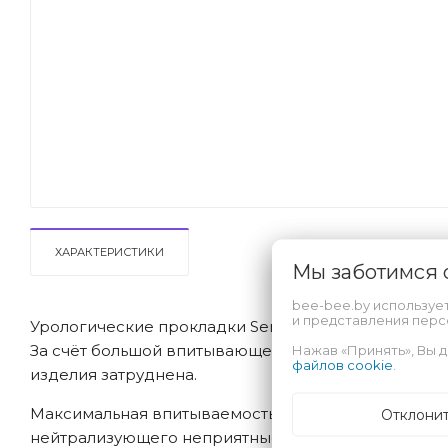
ХАРАКТЕРИСТИКИ
Мы заботимся
bee-bee.by используе
и представления пер
Урологические прокладки Seni Lady Plus – просто
За счёт большой впитывающей способности – оптим
Нажав «Принять», Вы д
файлов cookie
.
изделия затруднена.
Максимальная впитываемость Seni Lady Plus обес
Отклони
нейтрализующего неприятные запахи, предупрежда