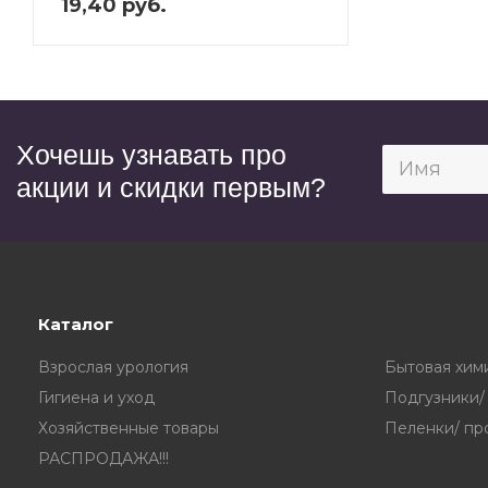
19,40 руб.
Хочешь узнавать про
акции и скидки первым?
Каталог
Взрослая урология
Бытовая хим
Гигиена и уход
Подгузники/
Хозяйственные товары
Пеленки/ пр
РАСПРОДАЖА!!!