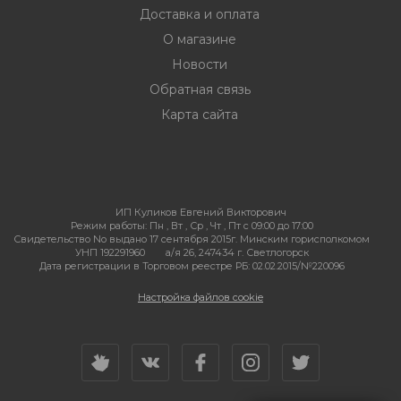
Доставка и оплата
О магазине
Новости
Обратная связь
Карта сайта
ИП Куликов Евгений Викторович
Режим работы:
Пн , Вт , Ср , Чт , Пт c 09:00 до 17:00
Свидетельство No выдано 17 сентября 2015г. Минским горисполкомом
УНП 192291960
а/я 26, 247434 г. Светлогорск
Дата регистрации в Торговом реестре РБ: 02.02.2015/№220096
Настройка файлов cookie