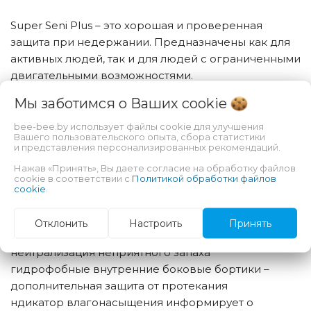
Super Seni Plus – это хорошая и проверенная
защита при недержании. Предназначены как для
активных людей, так и для людей с ограниченными
двигательными возможностями.
Мы заботимся о Ваших
cookie
эластичная резинка в поясе спереди и сзади
обеспечивает плотное прилегание к телу и
bee-bee.by использует файлы cookie для улучшения
минимальное сдавливание в области талии
Вашего пользовательского опыта, сбора статистики
и представления персонализированных рекомендаций.
эластичные двойные застежки-липучки, которые
Нажав «Принять», Вы даете согласие на обработку файлов
можно многократно закреплять и откреплять в
cookie в соответствии с
Политикой обработки файлов
любом месте подгузника без риска разрыва
cookie
.
внешнего слоя
двойной впитывающий слой с антибактериальным
Отклонить
Настроить
Принять
суперабсорбентом – высокая впитываемость и
нейтрализация неприятного запаха
гидрофобные внутренние боковые бортики –
дополнительная защита от протекания
ндикатор влагонасыщения информирует о