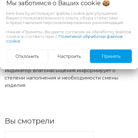
Мы заботимся о Ваших
cookie
эластичные двойные застежки-липучки, которые
можно многократно закреплять и откреплять в
bee-bee.by использует файлы cookie для улучшения
Вашего пользовательского опыта, сбора статистики
любом месте подгузника без риска разрыва
и представления персонализированных рекомендаций.
внешнего слоя
Нажав «Принять», Вы даете согласие на обработку файлов
двойной впитывающий слой с антибактериальным
cookie в соответствии с
Политикой обработки файлов
суперабсорбентом – высокая впитываемость и
cookie
.
нейтрализация неприятного запаха
гидрофобные внутренние боковые бортики –
Отклонить
Настроить
Принять
дополнительная защита от протекания
индикатор влагонасыщения информирует о
степени наполнения и необходимости смены
изделия
Вы смотрели