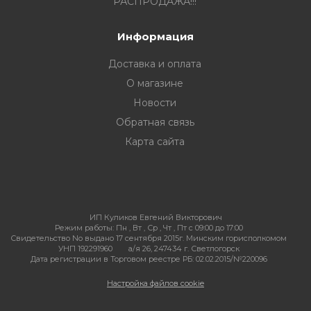
РАСПРОДАЖА!!!
Информация
Доставка и оплата
О магазине
Новости
Обратная связь
Карта сайта
ИП Куликов Евгений Викторович
Режим работы:
Пн , Вт , Ср , Чт , Пт c 09:00 до 17:00
Свидетельство No выдано 17 сентября 2015г. Минским горисполкомом
УНП 192291960
а/я 26, 247434 г. Светлогорск
Дата регистрации в Торговом реестре РБ: 02.02.2015/№220096
Настройка файлов cookie