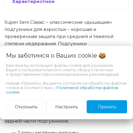
Характеристики
Super Seni Classic – классические «дышащие»
подгузники для взрослых – хорошая и
проверенная защита при средней и тяжелой
степени недержания. Подгузники
паропроницаемые «дышащие» по всей
Мы заботимся о Ваших
cookie
поверхности, мягкие и нежные на ощупь, не
содержат элементов из латекса. Особенно удобны
bee-bee.by использует файлы cookie для улучшения
Вашего пользовательского опыта, сбора статистики
для малоподвижных и лежачих пациентов.
и представления персонализированных рекомендаций.
Нажав «Принять», Вы даете согласие на обработку файлов
Описание:
cookie в соответствии с
Политикой обработки файлов
cookie
.
— система приспособления к телу Flexi 360° –
удобство и безопасность:
Отклонить
Настроить
Принять
— эластичные элементы в поясе в передней и
задней части подгузников;
— 2 пары застёжек-липучек;