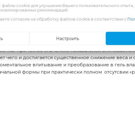
т файлы cookie для улучшения Вашего пользовательского опыта,
сонализированных рекомендаций.
ны по инновационной технологии, в которой в качеств
аете согласие на обработку файлов cookie в соответствии с
Пол
ии, изготовленной по данной технологии, является на
но распределяется во всем объеме впитывающего сло
езультате процесса продува горячим воздухом.
ть
Настроить
й мат при тех же значениях показателей впитываемос
счет чего и достигается существенное снижение веса 
оментальное впитывание и преобразование в гель влаг
чальной формы при практически полном отсутсвии «ра