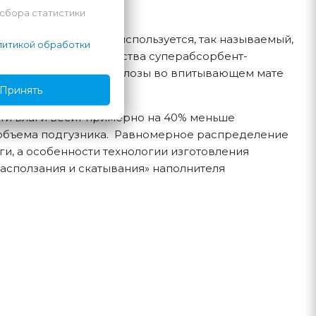
 сбора статистики
е впитывающего слоя используется, так называемый,
итикой обработки
личие большего количества суперабсорбент-
я AM, а волокна целлюлозы во впитывающем мате
Принять
ти влаги весит примерно на 40% меньше
и объема подгузника. Равномерное распределение
и, а особенности технологии изготовления
сползания и скатывания» наполнителя