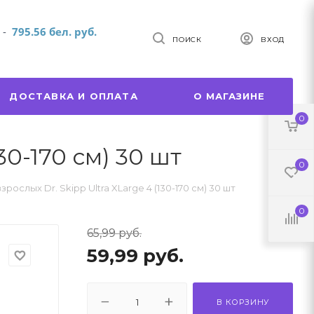
т
-
795.56 бел. руб.
ПОИСК
ВХОД
ДОСТАВКА И ОПЛАТА
О МАГАЗИНЕ
0
30-170 см) 30 шт
0
рослых Dr. Skipp Ultra XLarge 4 (130-170 см) 30 шт
0
65,99
руб.
59,99
руб.
favorite_border
В КОРЗИНУ