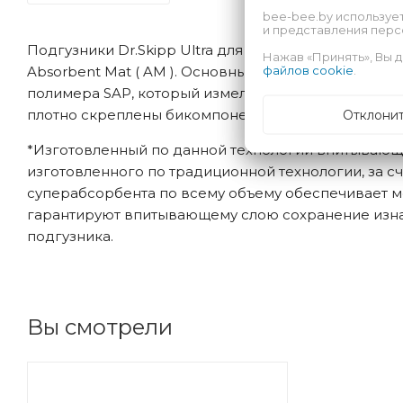
bee-bee.by используе
и представления пер
Подгузники Dr.Skipp Ultra для взрослых изготовле
Нажав «Принять», Вы д
файлов cookie
.
Absorbent Mat ( AM ). Основным отличием продукц
полимера SAP, который измельчается и равномер
плотно скреплены бикомпонентными волокнами в р
Отклони
*Изготовленный по данной технологии впитывающи
изготовленного по традиционной технологии, за 
суперабсорбента по всему объему обеспечивает м
гарантируют впитывающему слою сохранение изна
подгузника.
Вы смотрели