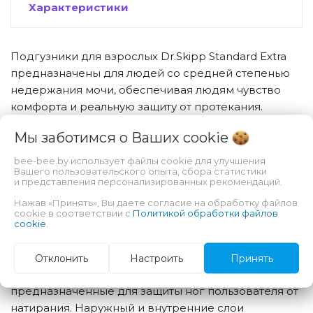
Характеристики
Подгузники для взрослых Dr.Skipp Standard Extra
предназначены для людей со средней степенью
недержания мочи, обеспечивая людям чувство
комфорта и реальную защиту от протекания.
Надежные широкие многоразовые застежки,
Мы заботимся о Ваших
cookie
крепящимися в любое место поверхности
подгузника и эластичного пояса обеспечивают
bee-bee.by использует файлы cookie для улучшения
Вашего пользовательского опыта, сбора статистики
надежное прилегание изделия к телу и, как
и представления персонализированных рекомендаций.
следствие, эффективную защиту от протекания
Нажав «Принять», Вы даете согласие на обработку файлов
жидкости наружу, в результате чего кожа под
cookie в соответствии с
Политикой обработки файлов
подгузником оставалась сухой и не преет.
cookie
.
Конструкция подгузников включает в себя
нейтрализатор запаха, 3D объемные бортики
Отклонить
Настроить
Принять
защиты от протекания и эластичные манжеты,
предназначенные для защиты ног пользователя от
натирания. Наружный и внутренние слои