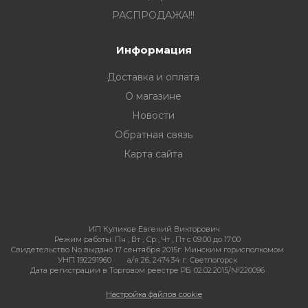
РАСПРОДАЖА!!!
Информация
Доставка и оплата
О магазине
Новости
Обратная связь
Карта сайта
ИП Куликов Евгений Викторович
Режим работы:
Пн , Вт , Ср , Чт , Пт c 09:00 до 17:00
Свидетельство No выдано 17 сентября 2015г. Минским горисполкомом
УНП 192291960
а/я 26, 247434 г. Светлогорск
Дата регистрации в Торговом реестре РБ: 02.02.2015/№220096
Настройка файлов cookie