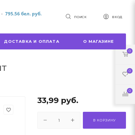
т
-
795.56 бел. руб.
ПОИСК
ВХОД
ДОСТАВКА И ОПЛАТА
О МАГАЗИНЕ
0
шт
0
0
33,99
руб.
favorite_border
В КОРЗИНУ