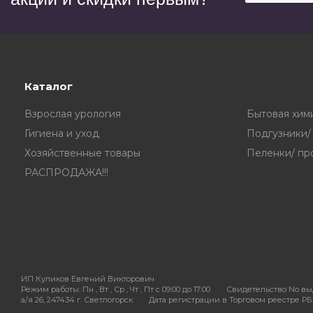
Каталог
Взрослая урология
Бытовая хим
Гигиена и уход
Подгузники/
Хозяйственные товары
Пеленки/ пр
РАСПРОДАЖА!!!
ИП Куликов Евгений Викторович
Режим работы:
Пн , Вт , Ср , Чт , Пт c 09:00 до 17:00
Свидетельство No вы
а/я 26, 247434 г. Светлогорск
Дата регистрации в Торговом реестре РБ: