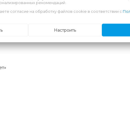
мфорт в использовании
сонализированных рекомендаций.
ьзящей пленки – защита от протеканий и перемещения
аете согласие на обработку файлов cookie в соответствии с
Пол
ья во время смены подгузника
ть
Настроить
рёх размерах: 40*60см, 60*60см, 60*90см
ет»