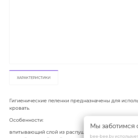
ХАРАКТЕРИСТИКИ
Гигиенические пеленки предназначены для использ
кровать.
Особенности:
Мы заботимся
впитывающий слой из распушенной целлюлозы
bee-bee.by используе