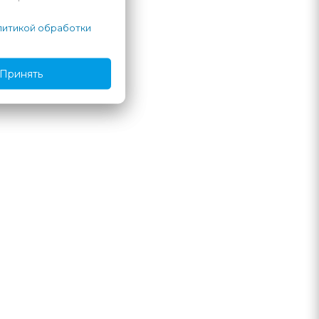
 пелёнки по матрасу
итикой обработки
Принять