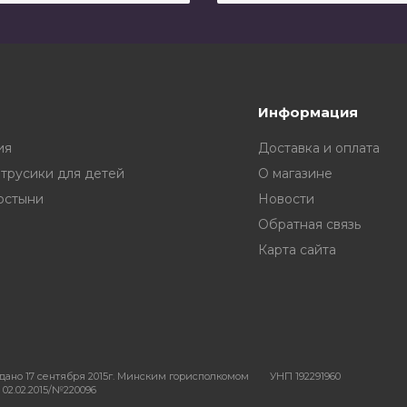
Информация
ия
Доставка и оплата
 трусики для детей
О магазине
остыни
Новости
Обратная связь
Карта сайта
дано 17 сентября 2015г. Минским горисполкомом
УНП 192291960
 02.02.2015/№220096