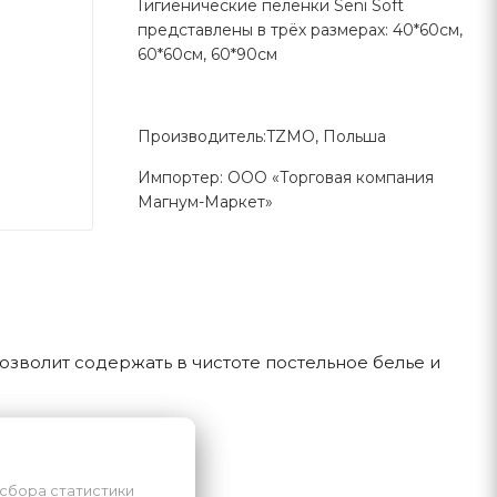
Гигиенические пелёнки Seni Soft
представлены в трёх размерах: 40*60см,
60*60см, 60*90см
Производитель:TZMO, Польша
Импортер: ООО «Торговая компания
Магнум-Маркет»
зволит содержать в чистоте постельное белье и
 сбора статистики