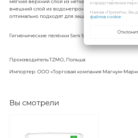
мягкий верхний слой из нетканого материала – ко
и представления пер
внешний слой из водонепроницаемой противоскол
Нажав «Принять», Вы д
оптимально подходят для защиты постельного бел
файлов cookie
.
Отклони
Гигиенические пелёнки Seni Soft представлены в т
Производитель:TZMO, Польша
Импортер: ООО «Торговая компания Магнум-Марк
Вы смотрели