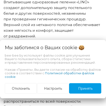
Впитывающие одноразовые пеленки «LINO»
создают дополнительную защиту постельного
белья и других поверхностей, незаменимы
при проведении гигиенических процедур.
Верхний слой из нетканого полотна обеспечивает
коже мягкость и комфорт, защищает
от раздражений.
Мы заботимся о Ваших
cookie
Характеристики пеленок впитывающих:
bee-bee.by использует файлы cookie для улучшения
Вашего пользовательского опыта, сбора статистики
и представления персонализированных рекомендаций.
Нажав «Принять», Вы даете согласие на обработку файлов
Мягкое, воздухопроницаемое нетканое полотно
cookie в соответствии с
Политикой обработки файлов
cookie
.
быстро впитывает и равномерно распределяет
жидкость.
Отклонить
Настроить
Принять
Внутренний наполнитель – целлюлоза – надежно
удерживает жидкость внутри изделия, не давая
распространиться по всей поверхности.