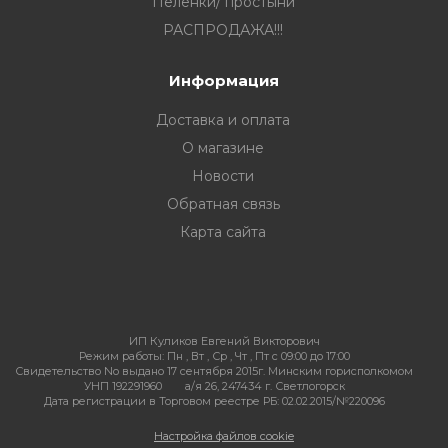
Пеленки/ простыни
РАСПРОДАЖА!!!
Информация
Доставка и оплата
О магазине
Новости
Обратная связь
Карта сайта
ИП Куликов Евгений Викторович
Режим работы:
Пн , Вт , Ср , Чт , Пт c 09:00 до 17:00
Свидетельство No выдано 17 сентября 2015г. Минским горисполкомом
УНП 192291960
а/я 26, 247434 г. Светлогорск
Дата регистрации в Торговом реестре РБ: 02.02.2015/№220096
Настройка файлов cookie