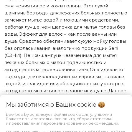
смягчения волос и кожи головы. Этот сухой
шампунь без воды для лежачих больных полностью
заменяет мытье водой и моющими средствами,
работая лучше, чем шапочка для мытья головы без
воды. Эффект для волос – как после ванны или
душа. Средство обеспечивает сухую мойку головы
без ополаскивания, аналогично продукции Seni
(СЭНИ). Пенка-шампунь незаменима для мытья
лежачих больных с малой подвижностью и
затрудненным переворачиванием. Она идеально
подходит для малоподвижных взрослых, пожилых
людей, инвалидов или обездвиженных, у которых
затруднено мытье волос в ванне или душе. Данное
средство можно применять как сухой душ,
Мы заботимся о Ваших
cookie
походный душ, походный шампунь на природе, на
рыбалке, в путешествиях, в полевых условиях или
bee-bee.by использует файлы cookie для улучшения
при отключении воды. Можно взять с собой в
Вашего пользовательского опыта, сбора статистики
и представления персонализированных рекомендаций.
поездку на поезде или в дальнюю дорогу на
Нажав «Принять», Вы даете согласие на обработку файлов