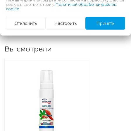
машине. Флакон с пенообразователем облегчает
cookie в соответствии с
Политикой обработки файлов
нанесение препарата, делая этот шампунь без
cookie
.
ополаскивания удобным в использовании.
Отклонить
Настроить
Принять
Вы смотрели